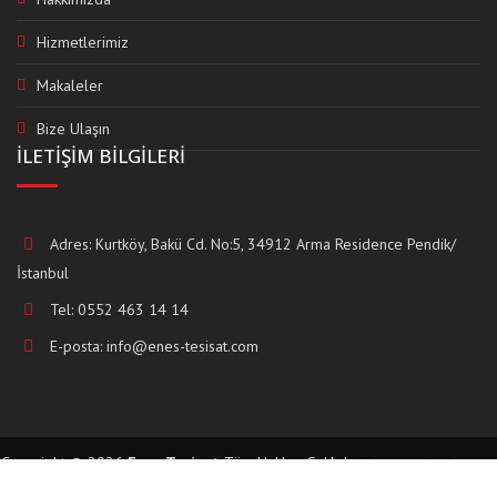
Hizmetlerimiz
Makaleler
Bize Ulaşın
İLETİŞİM BİLGİLERİ
Adres: Kurtköy, Bakü Cd. No:5, 34912 Arma Residence Pendik/
İstanbul
Tel:
0552 463 14 14
E-posta:
info@enes-tesisat.com
Copyright © 2026
Enes Tesisat
Tüm Hakları Saklıdır.
Tesisatçı
,
bodrum su
tesisatçısı
,
izmit tesisatçı
,
adana su tesisatçısı
,
bodrum su arıtma
,
sultangazi