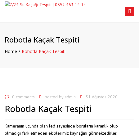
Togg
navi
Robotla Kaçak Tespiti
Home
Robotla Kaçak Tespiti
0 comments
posted by
admin
31 Ağustos 2020
Robotla Kaçak Tespiti
Kameranın ucunda olan led sayesinde boruların karanlık olup
olmadığı fark etmeden ekiplerimiz kaynağını görmektedirler.