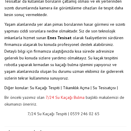
Tesisatlar da kullanılan boruların çatlamış olması ve ek yerlerinden
sızıntı durumlarında kamera ile görüntüleme cihazları ile tespit daha
kesin sonuç vermektedir.
Yaşam alanlarında yer alan pimas borularının hasar görmesi ve sızıntı
yapması ciddi sorunlara nedne olmaktadır. Siz de son teknolojik
imkanlarla hizmet sunan
Enes Tesisat
olarak faaliyetlerini sürdüren
firmamıza ulaşarak bu konuda profesyonel destek alabilirsiniz.
Detaylı bilgi için firmamıza ulaştığınızda kısa sürede adresinize
gelerek bu konuda sizlere yardımcı olmaktayız.
Su kaçak tespiti
ni
robotla yaparak kırmadan su kaçağı bulma işlemini yapıyoruz ve
yaşam alanlarınızda oluşan bu durumu uzman ekibimiz ile gidererek
sizlerin tekrar kullanımına sunuyoruz.
Diğer konular:
Su Kaçağı Tespiti
|
Tıkanıklık Açma
|
Su Tesisatçısı
|
Bir önceki yazımız olan
7/24 Su Kaçağı Bulma
başlıklı makalemizi de
okumanızı öneririz.
7/24 Su Kaçağı Tespiti | 0539 246 02 65