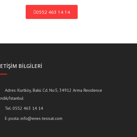
0552 463 14 14
LETİŞİM BİLGİLERİ
Adres: Kurtköy, Bakü Cd. No:5, 34912 Arma Residence
ndik/İstanbul
Tel:
0552 463 14 14
E-posta:
info@enes-tesisat.com