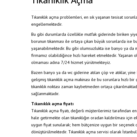
KUKA KANAL TE
Tıkanıklık açma problemleri, en sık yaşanan tesisat sorunlar
engellemektedir.
Bu gibi durumlarda özellikle mutfak giderinde biriken yiy
borunun tıkanması ile ortaya çıkan büyük sorunlarda ise bu
yaşanabilmektedir. Bu gibi olumsuzlukta ise banyo ya da m
firmamız olabildiğince hızlı hareket etmektedir. Yaşanan
olmaması adına 7/24 hizmet yürütmekteyiz.
Bazen banyo ya da wc giderine atılan çöp ve atıklar, yin
gelişmiş tıkanıklık açma makinası ile bu sorunlara hızlı bi
tıkanıklık noktası zaman kaybetmeden ortaya çıkarılmaktadır
sağlanmaktadır.
Tıkanıklık açma fiyatı
Tıkanıklık açma fiyatı, değerli müşterilerimiz tarafından 
hale getirmekte olan tıkanıklığın oradan kaldırılması için
uygun fiyat sunularak; hem bütçenize uygun bir seçenek 
dönüştürülmektedir. Tıkanıklık açma servisi olarak İstanbul’