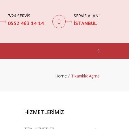
7/24 SERVİS
SERVİS ALANI
0552 463 14 14
İSTANBUL
Search
Home
Tıkanıklık Açma
HİZMETLERİMİZ
TÜM HIZMETLER