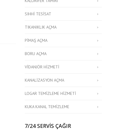
KALORIFER TAMIRI
SIHHI TESISAT
TIKANIKLIK AÇMA
PIMAŞ AÇMA
BORU AÇMA
VIDANJÖR HIZMETI
KANALIZASYON AÇMA
LOGAR TEMIZLEME HIZMETI
KUKA KANAL TEMIZLEME
7/24 SERVİS ÇAĞIR