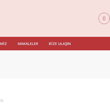
IMIZ
MAKALELER
BIZE ULAŞIN
TI
A
ME
TI
AÇMA
20
E HIZMETI