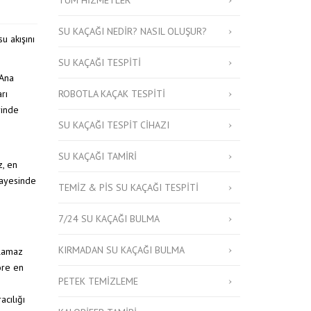
SU KAÇAĞI NEDIR? NASIL OLUŞUR?
u akışını
SU KAÇAĞI TESPITI
 Ana
rı
ROBOTLA KAÇAK TESPITI
rinde
SU KAÇAĞI TESPIT CIHAZI
SU KAÇAĞI TAMIRI
z, en
sayesinde
TEMIZ & PIS SU KAÇAĞI TESPITI
7/24 SU KAÇAĞI BULMA
KIRMADAN SU KAÇAĞI BULMA
ılamaz
öre en
PETEK TEMIZLEME
acılığı