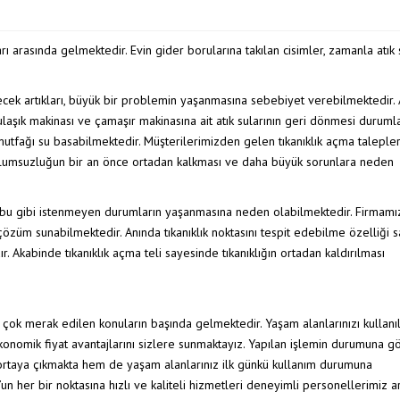
MIZLEME
ı arasında gelmektedir. Evin gider borularına takılan cisimler, zamanla atık s
ecek artıkları, büyük bir problemin yaşanmasına sebebiyet verebilmektedir.
laşık makinası ve çamaşır makinasına ait atık sularının geri dönmesi durumla
utfağı su basabilmektedir. Müşterilerimizden gelen tıkanıklık açma taleple
 olumsuzluğun bir an önce ortadan kalkması ve daha büyük sorunlara neden
e bu gibi istenmeyen durumların yaşanmasına neden olabilmektedir. Firmamı
r çözüm sunabilmektedir. Anında tıkanıklık noktasını tespit edebilme özelliği 
. Akabinde tıkanıklık açma teli sayesinde tıkanıklığın ortadan kaldırılması
en çok merak edilen konuların başında gelmektedir. Yaşam alanlarınızı kullan
 ekonomik fiyat avantajlarını sizlere sunmaktayız. Yapılan işlemin durumuna g
ortaya çıkmakta hem de yaşam alanlarınız ilk günkü kullanım durumuna
un her bir noktasına hızlı ve kaliteli hizmetleri deneyimli personellerimiz ar