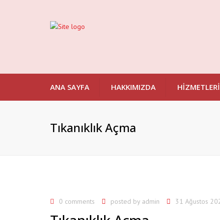
ANA SAYFA
HAKKIMIZDA
HIZMETLER
SU KAÇAĞI TESPI
Tıkanıklık Açma
TIKANIKLIK AÇM
PETEK TEMIZLE
SIHHI TESISAT
VIDANJÖR HIZME
KANALIZASYON 
0 comments
posted by
admin
31 Ağustos 20
LOGAR TEMIZLEM
Tıkanıklık Açma