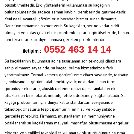
oluşabilmektedir. Eski yöntemlerin kullanılması su kaçağının
bulunabilmesinde sadece zaman kaybını beraberinde getirmektedir.
Yeni nesil avantajlı çözümlerle beraber hizmet sunan firmamız,
Darıca’nın tamamına hizmet verir. Su kaçakları, her ne kadar ciddi
olmayan ve kolay çözülebilir problemler olarak görülseler de, bunun
tam tersi olarak ciddiye alınması gereken problemlerdir.
0552 463 14 14
iletişim :
Su kaçaklarının bulunması adına tasarlanan son teknoloji cihazlara
sahip olmamız sayesinde, su kaçağı bulma hizmetimizde fark
yaratmaktayız. Termal kamera görüntüleme cihazı sayesinde, tesisatın
iç noktasından görüntü alabilmekteyiz. İç noktadan alınan termal
görüntüye ek olarak, akustik dinleme cihazı da kullanılabilecek
cihazlardan birisi olarak net bilgi elde edebilmeyi sağlamaktadır. Su
kaçağı problemleri için, dünya kalite standartları seviyesinde
teknolojik cihazlarla tespit işlemlerini en hızlı ve kolay şekilde
gerçekleştirebiliriz. Firmamız, müşterilerimizin memnuniyetine
odaklanarak su kaçaklarının maliyetli masraflar oluşturmasını engeller.
Modern ve yenilikçi teknolojiler kullanarak oluşturduğumuz çalışma