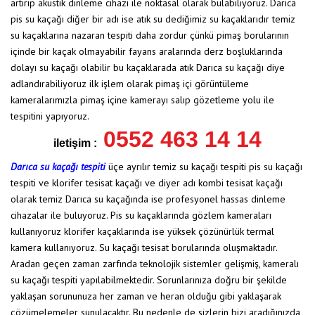
artırıp aküstik dinleme cihazı ile noktasal olarak bulabiliyoruz. Darıca
pis su kaçağı diğer bir adı ise atık su dediğimiz su kaçaklarıdır temiz
su kaçaklarına nazaran tespiti daha zordur çünkü pimaş borularının
içinde bir kaçak olmayabilir fayans aralarında derz boşluklarında
dolayı su kaçağı olabilir bu kaçaklarada atık Darıca su kaçağı diye
adlandırabiliyoruz ilk işlem olarak pimaş içi görüntüleme
kameralarımızla pimaş içine kamerayı salıp gözetleme yolu ile
tespitini yapıyoruz.
0552 463 14 14
iletişim :
Darıca su kaçağı tespiti
üçe ayrılır temiz su kaçağı tespiti pis su kaçağı
tespiti ve klorifer tesisat kaçağı ve diyer adı kombi tesisat kaçağı
olarak temiz Darıca su kaçağında ise profesyonel hassas dinleme
cihazalar ile buluyoruz. Pis su kaçaklarında gözlem kameraları
kullanıyoruz klorifer kaçaklarında ise yüksek çözünürlük termal
kamera kullanıyoruz. Su kaçağı tesisat borularında oluşmaktadır.
Aradan geçen zaman zarfında teknolojik sistemler gelişmiş, kameralı
su kaçağı tespiti yapılabilmektedir. Sorunlarınıza doğru bir şekilde
yaklaşan sorununuza her zaman ve heran olduğu gibi yaklaşarak
çözümelemeler sunulacaktır. Bu nedenle de sizlerin bizi aradığınızda