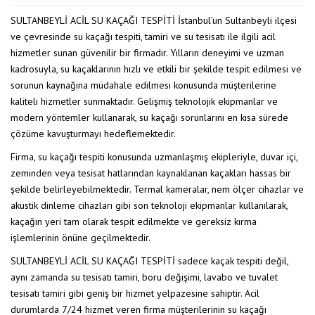
SULTANBEYLİ ACİL SU KAÇAĞI TESPİTİ İstanbul’un Sultanbeyli ilçesi
ve çevresinde su kaçağı tespiti, tamiri ve su tesisatı ile ilgili acil
hizmetler sunan güvenilir bir firmadır. Yılların deneyimi ve uzman
kadrosuyla, su kaçaklarının hızlı ve etkili bir şekilde tespit edilmesi ve
sorunun kaynağına müdahale edilmesi konusunda müşterilerine
kaliteli hizmetler sunmaktadır. Gelişmiş teknolojik ekipmanlar ve
modern yöntemler kullanarak, su kaçağı sorunlarını en kısa sürede
çözüme kavuşturmayı hedeflemektedir.
Firma, su kaçağı tespiti konusunda uzmanlaşmış ekipleriyle, duvar içi,
zeminden veya tesisat hatlarından kaynaklanan kaçakları hassas bir
şekilde belirleyebilmektedir. Termal kameralar, nem ölçer cihazlar ve
akustik dinleme cihazları gibi son teknoloji ekipmanlar kullanılarak,
kaçağın yeri tam olarak tespit edilmekte ve gereksiz kırma
işlemlerinin önüne geçilmektedir.
SULTANBEYLİ ACİL SU KAÇAĞI TESPİTİ sadece kaçak tespiti değil,
aynı zamanda su tesisatı tamiri, boru değişimi, lavabo ve tuvalet
tesisatı tamiri gibi geniş bir hizmet yelpazesine sahiptir. Acil
durumlarda 7/24 hizmet veren firma müşterilerinin su kaçağı