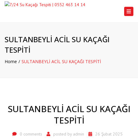
Togg
navi
SULTANBEYLİ ACİL SU KAÇAĞI
TESPİTİ
Home
SULTANBEYLİ ACİL SU KAÇAĞI TESPİTİ
SULTANBEYLİ ACİL SU KAÇAĞI
TESPİTİ
0 comments
posted by
admin
26 Şubat 2025